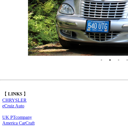
【
LINKS
】
CHRYSLER
eCruiz Auto
UK PTcompany
America CarCraft