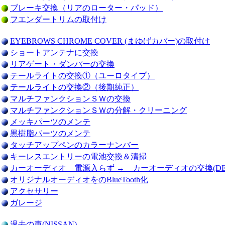
ブレーキ交換（リアのローター・パッド）
フエンダートリムの取付け
EYEBROWS CHROME COVER (まゆげカバー)の取付け
ショートアンテナに交換
リアゲート・ダンパーの交換
テールライトの交換①（ユーロタイプ）
テールライトの交換②（後期純正）
マルチファンクションＳＷの交換
マルチファンクションＳＷの分解・クリーニング
メッキパーツのメンテ
黒樹脂パーツのメンテ
タッチアップペンのカラーナンバー
キーレスエントリーの電池交換＆清掃
カーオーディオ 電源入らず → カーオーディオの交換(DEH-
オリジナルオーディオをのBlueTooth化
アクセサリー
ガレージ
過去の車(NISSAN)