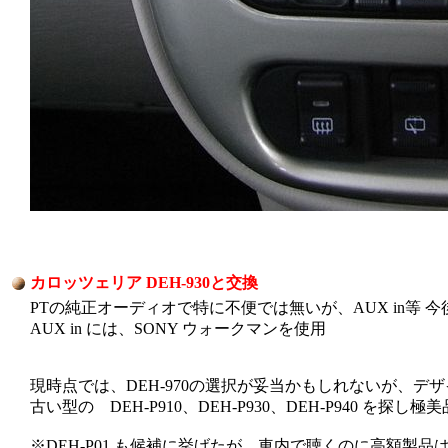
カロッツェリア DEH-930と交換
PTの純正オーディオで特に不便では無いが、AUX in等
AUX in には、SONY ウォークマンを使用
現時点では、DEH-970の選択が妥当かもしれないが、デザ
古い型の DEH-P910、DEH-P930、DEH-P940 を探し極美
※DEH-P01 も候補に挙げたが、車内で聴くのに高額製