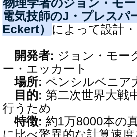
物理学者の
ジョン・モー
電気技師の
J・プレスパ
Eckert）
によって設計・
開発者:
ジョン・モー
ー・エッカート
場所:
ペンシルベニア
目的:
第二次世界大戦
行うため
特徴:
約1万8000本
に比べ驚異的な計算速度