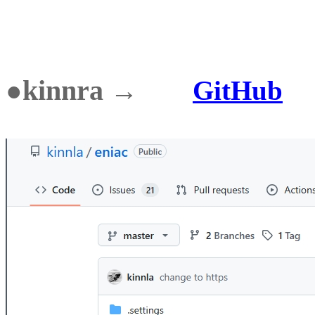
kinnra
●
→
GitHub