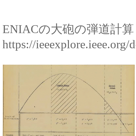
ENIACの大砲の弾道
https://ieeexplore.ieee.or