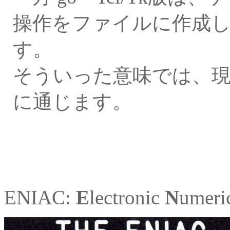
操作をファイルに作成
す。
そういった意味では、
に通じます。
ENIAC:
E
lectronic
N
umeri