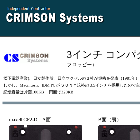
3インチ コン
フロッピー）
松下電器産業)、日立製作所、日立マクセルの３社が規格を発表（1981
しかし、Macintosh、IBM PCが ＳＯＮＹ規格の 3.5インチを採用
記憶容量は片面160KB 両面で320KB
maxell CF2-D A面
B面（裏）