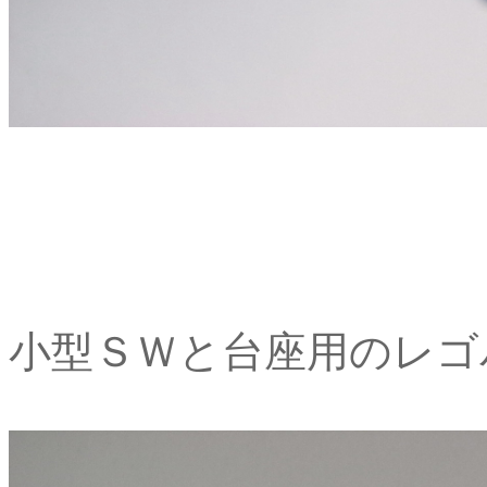
小型ＳＷと台座用のレゴ