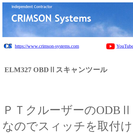
https://www.crimson-systems.com
YouTub
ELM327 OBDⅡスキャンツール
ＰＴクルーザーのODBⅡ
なのでスィッチを取付け