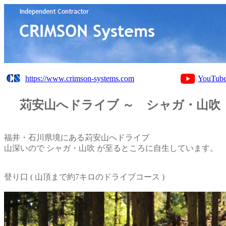
https://www.crimson-systems.com
YouTub
苅安山へドライブ ～ シャガ・山吹
福井・石川県境にある苅安山へドライブ
山深いので シャガ・山吹 が至るところに自生しています。
登り口 ( 山頂まで約7キロのドライブコース )