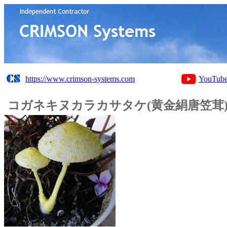
https://www.crimson-systems.com
YouTub
コガネキヌカラカサタケ(黄金絹唐笠茸