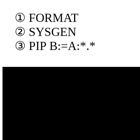
① FORMAT
② SYSGEN
③ PIP B:=A:*.*